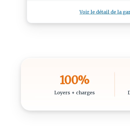
Voir le détail de la ga
100%
Loyers + charges