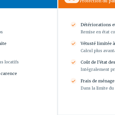
Protection du pa
Détériorations e
ps
Remise en état c
ite
Vétusté limitée 
Calcul plus avan
s locatifs
Coût de l’état de
Intégralement pr
e carence
Frais de ménage 
Dans la limite du