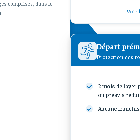
ges comprises, dans le
Voir 
n
Départ prém
Protection des re
2 mois de loyer 
ou préavis rédui
Aucune franchis