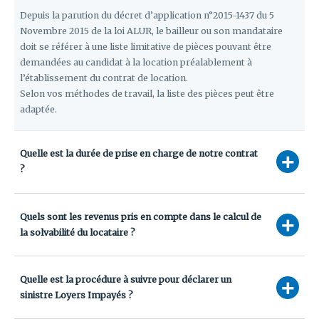
Depuis la parution du décret d’application n°2015-1437 du 5
Novembre 2015 de la loi ALUR, le bailleur ou son mandataire
doit se référer à une liste limitative de pièces pouvant être
demandées au candidat à la location préalablement à
l’établissement du contrat de location.
Selon vos méthodes de travail, la liste des pièces peut être
adaptée.
Quelle est la durée de prise en charge de notre contrat
?
L’indemnisation des loyers et des charges impayés est illimitée
Quels sont les revenus pris en compte dans le calcul de
dans le temps en raison notamment de l’incertitude d’une
la solvabilité du locataire ?
procédure judiciaire aux fins d’expulsion qui peut durer jusqu’à
deux années.
Le montant du loyer et des charges n’est pas non plus plafonné.
Vous pouvez prendre en considération les revenus permanents et
Quelle est la procédure à suivre pour déclarer un
réguliers tels que :
sinistre Loyers Impayés ?
• Les salaires nets imposables réglés en France ;
• Pensions de retraite ;